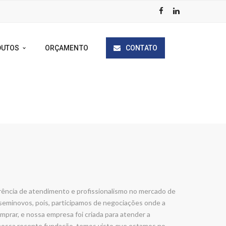
DUTOS
ORÇAMENTO
CONTATO
rência de atendimento e profissionalismo no mercado de
eminovos, pois, participamos de negociações onde a
prar, e nossa empresa foi criada para atender a
 nossa recente fundação, temos visto que estamos no